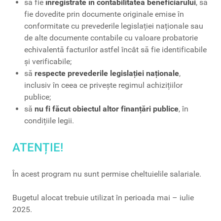
să fie
înregistrate în contabilitatea beneficiarului
, să
fie dovedite prin documente originale emise în
conformitate cu prevederile legislației naționale sau
de alte documente contabile cu valoare probatorie
echivalentă facturilor astfel încât să fie identificabile
și verificabile;
să
respecte prevederile legislației naționale
,
inclusiv în ceea ce privește regimul achizițiilor
publice;
să
nu fi făcut obiectul altor finanțări publice
, în
condițiile legii.
ATENȚIE!
În acest program nu sunt permise cheltuielile salariale.
Bugetul alocat trebuie utilizat în perioada mai – iulie
2025.