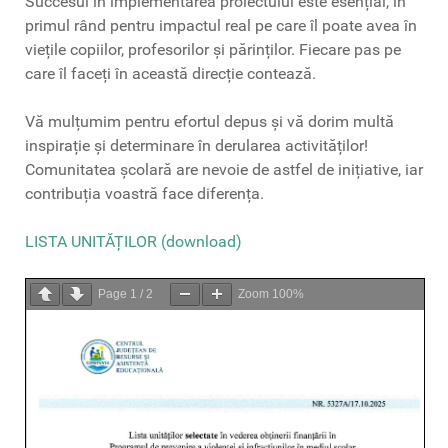
Succesul în implementarea proiectului este esențial, în
primul rând pentru impactul real pe care îl poate avea în
viețile copiilor, profesorilor și părinților. Fiecare pas pe
care îl faceți în această direcție contează.
Vă mulțumim pentru efortul depus și vă dorim multă
inspirație și determinare în derularea activităților!
Comunitatea școlară are nevoie de astfel de inițiative, iar
contribuția voastră face diferența.
LISTA UNITĂȚILOR (download)
Page
1
/
2
Zoom
100%