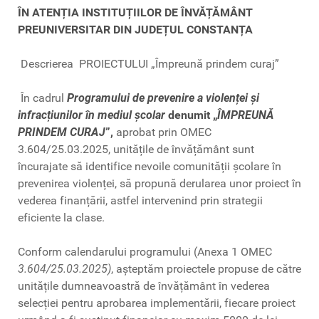
ÎN ATENȚIA INSTITUȚIILOR DE ÎNVĂȚĂMÂNT
PREUNIVERSITAR DIN JUDEȚUL CONSTANȚA
Descrierea PROIECTULUI „Împreună prindem curaj”
În cadrul
Programului de prevenire a violenței și
infracțiunilor în mediul școlar
denumit „
ÎMPREUNĂ
PRINDEM CURAJ
”,
aprobat prin OMEC
3.604/25.03.2025, unitățile de învățământ sunt
încurajate să identifice nevoile comunității școlare în
prevenirea violenței, să propună derularea unor proiect în
vederea finanțării, astfel intervenind prin strategii
eficiente la clase.
Conform calendarului programului (Anexa 1 OMEC
3.604/25.03.2025)
, așteptăm proiectele propuse de către
unitățile dumneavoastră de învățământ în vederea
selecției pentru aprobarea implementării, fiecare proiect