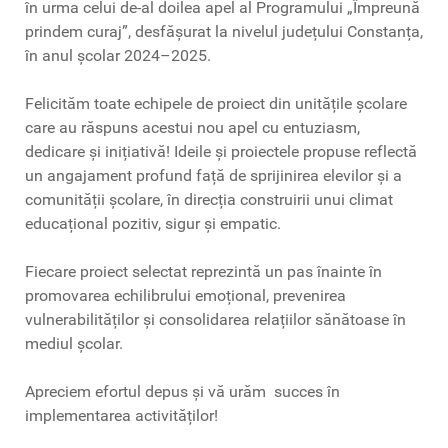
în urma celui de-al doilea apel al Programului „Împreună
prindem curaj”, desfășurat la nivelul județului Constanța,
în anul școlar 2024–2025.
Felicităm toate echipele de proiect din unitățile școlare
care au răspuns acestui nou apel cu entuziasm,
dedicare și inițiativă! Ideile și proiectele propuse reflectă
un angajament profund față de sprijinirea elevilor și a
comunității școlare, în direcția construirii unui climat
educațional pozitiv, sigur și empatic.
Fiecare proiect selectat reprezintă un pas înainte în
promovarea echilibrului emoțional, prevenirea
vulnerabilităților și consolidarea relațiilor sănătoase în
mediul școlar.
Apreciem efortul depus și vă urăm succes în
implementarea activităților!