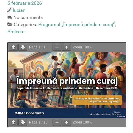
5 februarie 2026
lucian
No comments
Categories:
Programul „Împreună prindem curaj”
,
Proiecte
Page
1
/
15
Zoom
100%
Page
1
/
15
Zoom
100%