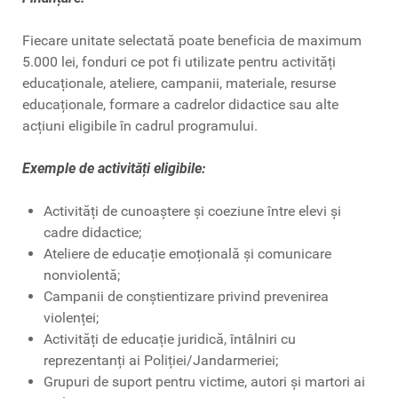
Fiecare unitate selectată poate beneficia de maximum
5.000 lei, fonduri ce pot fi utilizate pentru activități
educaționale, ateliere, campanii, materiale, resurse
educaționale, formare a cadrelor didactice sau alte
acțiuni eligibile în cadrul programului.
Exemple de activități eligibile:
Activități de cunoaștere și coeziune între elevi și
cadre didactice;
Ateliere de educație emoțională și comunicare
nonviolentă;
Campanii de conștientizare privind prevenirea
violenței;
Activități de educație juridică, întâlniri cu
reprezentanți ai Poliției/Jandarmeriei;
Grupuri de suport pentru victime, autori și martori ai