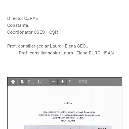
Director CJRAE
Constanța,
Coordonator CSES– CȘP,
Prof. consilier școlar Laura–Elena SECU
Prof. consilier școlar Laura–Elena BURGHIȘAN
Page
1
/
1
Zoom
100%