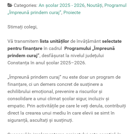
Categories:
An școlar 2025 - 2026
,
Noutăți
,
Programul
„Împreună prindem curaj”
,
Proiecte
Stimați colegi,
Vă transmitem
lista unităților
de învățământ
selectate
pentru finanțare
în cadrul
Programului „Împreună
prindem curaj”
, desfășurat la nivelul județului
Constanța în anul școlar 2025–2026.
„Împreună prindem curaj” nu este doar un program de
finanțare, ci un demers concret de susținere a
echilibrului emoțional, prevenire a riscurilor și
consolidare a unui climat școlar sigur, incluziv și
empatic. Prin activitățile pe care le veți derula, contribuiți
direct la crearea unui mediu în care elevii se simt în
siguranță, ascultați și susținuți.