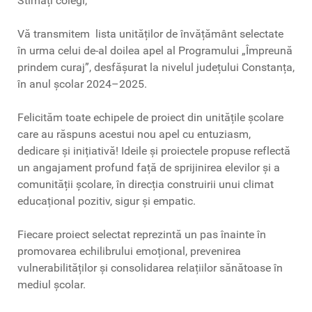
Stimați colegi,
Vă transmitem lista unităților de învățământ selectate
în urma celui de-al doilea apel al Programului „Împreună
prindem curaj”, desfășurat la nivelul județului Constanța,
în anul școlar 2024–2025.
Felicităm toate echipele de proiect din unitățile școlare
care au răspuns acestui nou apel cu entuziasm,
dedicare și inițiativă! Ideile și proiectele propuse reflectă
un angajament profund față de sprijinirea elevilor și a
comunității școlare, în direcția construirii unui climat
educațional pozitiv, sigur și empatic.
Fiecare proiect selectat reprezintă un pas înainte în
promovarea echilibrului emoțional, prevenirea
vulnerabilităților și consolidarea relațiilor sănătoase în
mediul școlar.