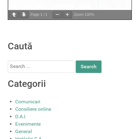
Page
1
/
1
Zoom
100%
Caută
Search
for:
Categorii
Comunicari
Consiliere online
D.A.I.
Evenimente
General
Hotărâri C.A.