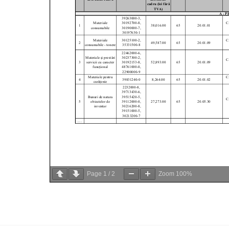
Page
1
/
2
Zoom
100%