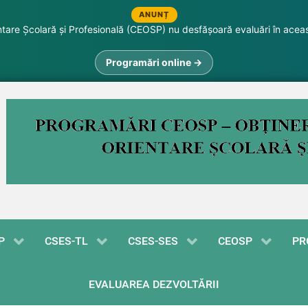
ANUNȚ
are Școlară și Profesională (CEOSP) nu desfășoară evaluări în acea
Programări online →
P
CSES-TL
CSES-SES
CEOSP
PR
EVALUAREA DEZVOLTĂRII