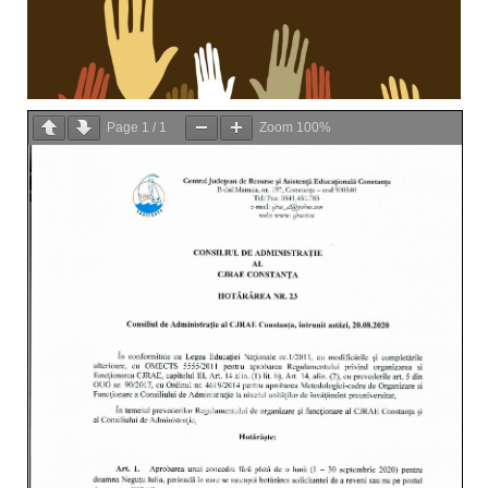
Page
1
/
1
Zoom
100%