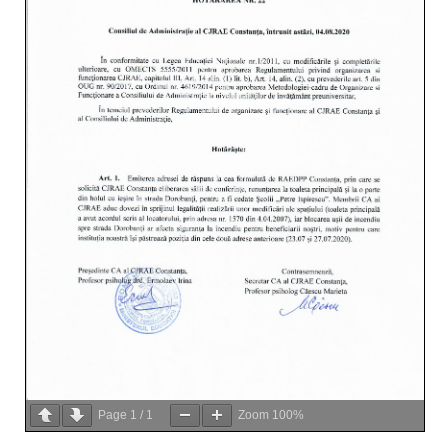
Page
1
/
1
Zoom
100%