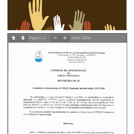
Page
1
/
1
Zoom
100%