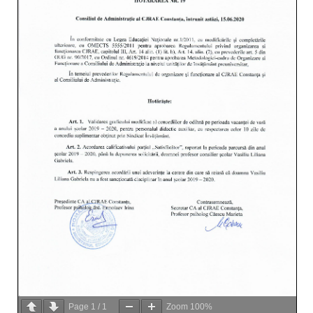
Page
1
/
1
Zoom
100%