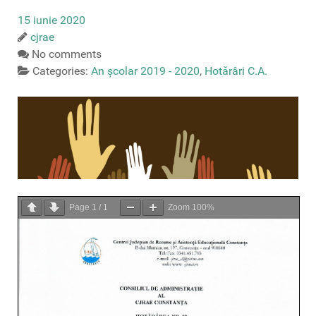
15 iunie 2020
cjrae
No comments
Categories:
An școlar 2019 - 2020
,
Hotărâri C.A.
Page
1
/
1
Zoom
100%