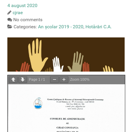
4 august 2020
cjrae
No comments
Categories:
An școlar 2019 - 2020
,
Hotărâri C.A.
Page
1
/
1
Zoom
100%