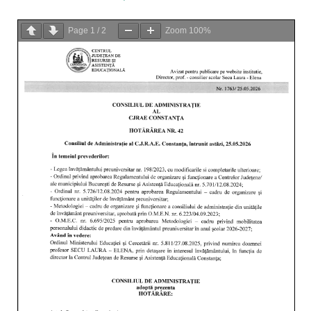
Page
1
/
2
Zoom
100%