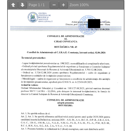
Page
1
/
1
Zoom
100%