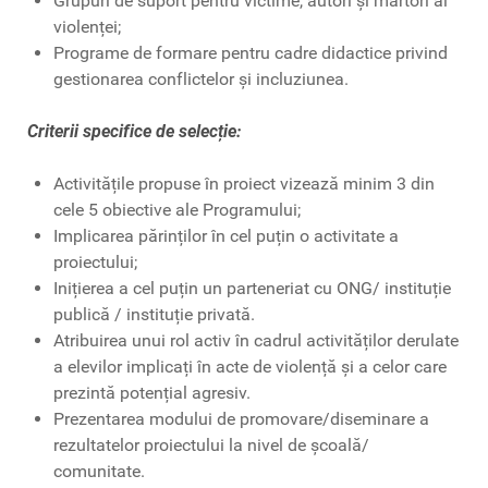
Grupuri de suport pentru victime, autori și martori ai
violenței;
Programe de formare pentru cadre didactice privind
gestionarea conflictelor și incluziunea.
Criterii specifice de selecție:
Activitățile propuse în proiect vizează minim 3 din
cele 5 obiective ale Programului;
Implicarea părinților în cel puțin o activitate a
proiectului;
Inițierea a cel puțin un parteneriat cu ONG/ instituție
publică / instituție privată.
Atribuirea unui rol activ în cadrul activităților derulate
a elevilor implicați în acte de violență și a celor care
prezintă potențial agresiv.
Prezentarea modului de promovare/diseminare a
rezultatelor proiectului la nivel de școală/
comunitate.