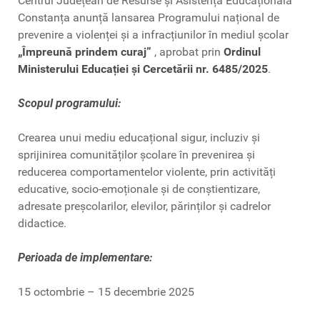
Centrul Județean de Resurse și Asistență Educațională
Constanța anunță lansarea Programului național de
prevenire a violenței și a infracțiunilor în mediul școlar
„Împreună prindem curaj”
, aprobat prin
Ordinul
Ministerului Educației și Cercetării nr. 6485/2025
.
Scopul programului:
Crearea unui mediu educațional sigur, incluziv și
sprijinirea comunităților școlare în prevenirea și
reducerea comportamentelor violente, prin activități
educative, socio-emoționale și de conștientizare,
adresate preșcolarilor, elevilor, părinților și cadrelor
didactice.
Perioada de implementare:
15 octombrie – 15 decembrie 2025