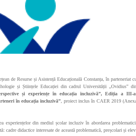
ețean de Resurse și Asistență Educațională Constanța, în parteneriat c
hologie și Științele Educației din cadrul Universității „Ovidius” di
rspective și experiențe în educația incluzivă”, Ediția a III-a
arteneri în educația incluzivă”
, proiect inclus în
CAER 2019 (Anex
rea experiențelor din mediul școlar incluziv în abordarea problematici
tă: cadre didactice interesate de această problematică, preșcolari și elev