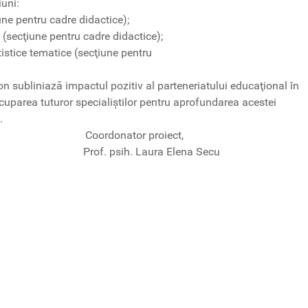
iuni:
une pentru cadre didactice);
 (secţiune pentru cadre didactice);
rtistice tematice (secţiune pentru
n subliniază impactul pozitiv al parteneriatului educaţional în
ocuparea tuturor specialiştilor pentru aprofundarea acestei
.
Coordonator proiect,
 Prof. psih. Laura Elena Secu