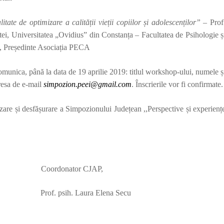
ate de optimizare a calității vieții copiilor și adolescenților”
– Prof
ei, Universitatea „Ovidius” din Constanța – Facultatea de Psihologie ș
ce, Președinte Asociația PECA
 comunica,
până la data de 19 aprilie 2019:
titlul workshop-ului, numele ș
resa de e-mail
simpozion.peei@gmail.com
. Înscrierile vor fi confirmate.
are și desfășurare a Simpozionului Județean ,,Perspective și experienț
oordonator CJAP,
of. psih. Laura Elena Secu