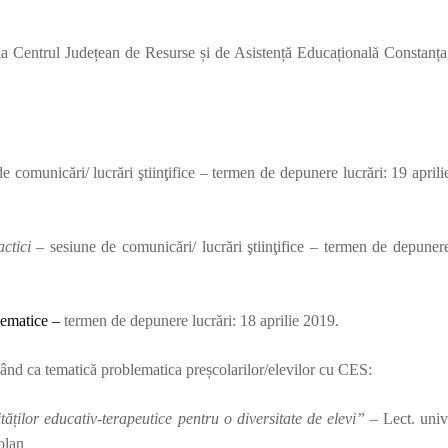
a Centrul Județean de Resurse și de Asistență Educațională Constanța
e comunicări/ lucrări ştiinţifice – termen de depunere lucrări: 19 aprili
ctici
– sesiune de comunicări/ lucrări ştiinţifice – termen de depuner
 tematice –
termen de depunere lucrări: 18 aprilie 2019.
vând ca tematică problematica preșcolarilor/elevilor cu CES:
vităților educativ-terapeutice pentru o diversitate de elevi”
– Lect. univ
olan