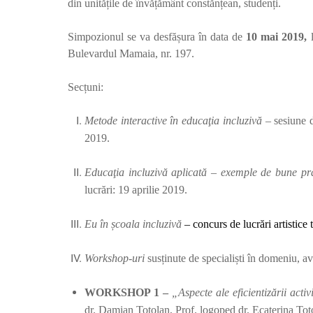
din unitățile de învățământ constănțean, studenți.
Simpozionul se va desfășura în data de
10 mai 2019,
l
Bulevardul Mamaia, nr. 197.
Secțuni:
Metode interactive în educaţia incluzivă
– sesiune d
2019.
Educaţia incluzivă aplicată – exemple de bune pra
lucrări: 19 aprilie 2019.
Eu în școala incluzivă
– concurs de lucrări artistice
Workshop-uri
susținute de specialiști în domeniu, a
WORKSHOP 1 –
„
Aspecte ale eficientizării acti
dr. Damian Totolan, Pro
f. logoped dr. Ecaterina Tot