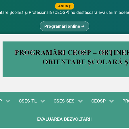
ANUNȚ
are Școlară și Profesională (CEOSP) nu desfășoară evaluări în acea
Programări online →
P
CSES-TL
CSES-SES
CEOSP
PR
EVALUAREA DEZVOLTĂRII