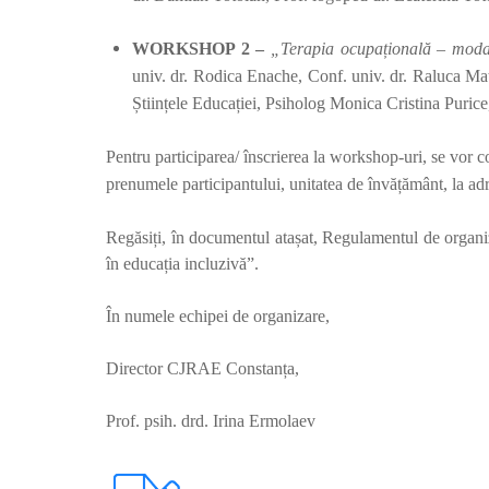
WORKSHOP 2 –
„
Terapia ocupațională – modalit
univ. dr. Rodica Enache, Conf. univ. dr. Raluca Mat
Științele Educației, Psiholog Monica Cristina Puri
Pentru participarea/ înscrierea la workshop-uri, se vor
prenumele participantului, unitatea de învățământ,
la ad
Regăsiți, în documentul atașat, Regulamentul de organiz
în educația incluzivă”.
În numele echipei de organizare,
Director CJRAE Constanța, C
Prof. psih. drd. Irina Ermolaev Pr