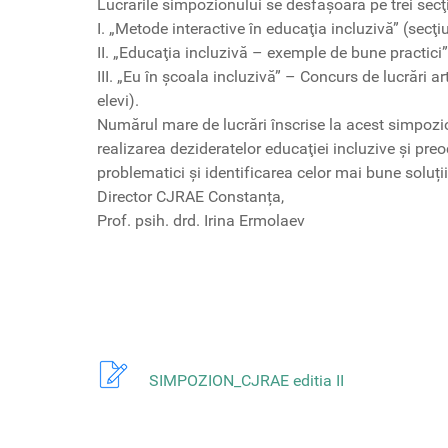
Lucrările simpozionului se desfăşoară pe trei secţ
I. „Metode interactive în educaţia incluzivă” (secţi
II. „Educaţia incluzivă – exemple de bune practici”
III. „Eu în şcoala incluzivă” – Concurs de lucrări a
elevi).
Numărul mare de lucrări înscrise la acest simpozio
realizarea dezideratelor educaţiei incluzive şi pre
problematici şi identificarea celor mai bune soluții
Director CJRAE Constanța, 
Prof. psih. drd. Irina Ermolaev
SIMPOZION_CJRAE editia II