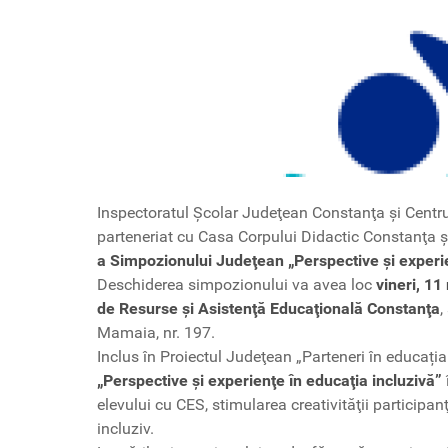
Inspectoratul Şcolar Judeţean Constanţa şi Centr
parteneriat cu Casa Corpului Didactic Constanţa 
a Simpozionului Judeţean „Perspective şi
experi
Deschiderea simpozionului va avea loc
vineri, 1
de Resurse şi Asistenţă Educaţională Constanţa
,
Mamaia, nr. 197.
Inclus în Proiectul Judeţean „Parteneri în educaț
„Perspective şi experienţe în educaţia incluzivă”
elevului cu CES, stimularea creativităţii participanţ
incluziv.