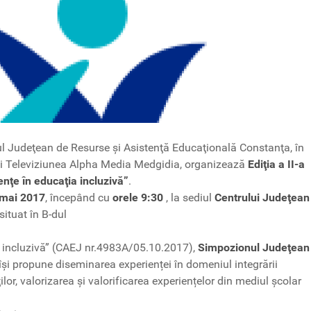
ul Judeţean de Resurse şi Asistenţă Educaţională Constanţa, în
şi Televiziunea Alpha Media Medgidia, organizează
Ediţia a II-a
enţe în educaţia incluzivă”
.
1 mai 2017
, începând cu
orele 9:30
, la sediul
Centrului Judeţean
 situat în B-dul
ia incluzivă” (CAEJ nr.4983A/05.10.2017),
Simpozionul Judeţean
îşi propune diseminarea experienței în domeniul integrării
ilor, valorizarea și valorificarea experiențelor din mediul școlar