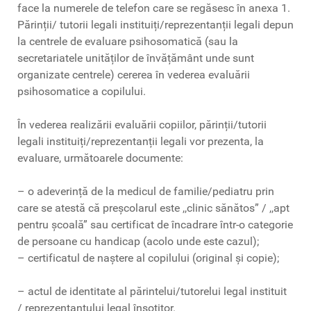
face la numerele de telefon care se regăsesc în anexa 1.
Părinții/ tutorii legali instituiți/reprezentanții legali depun
la centrele de evaluare psihosomatică (sau la
secretariatele unităților de învățământ unde sunt
organizate centrele) cererea în vederea evaluării
psihosomatice a copilului.
În vederea realizării evaluării copiilor, părinții/tutorii
legali instituiți/reprezentanții legali vor prezenta, la
evaluare, următoarele documente:
– o adeverință de la medicul de familie/pediatru prin
care se atestă că preșcolarul este ,,clinic sănătos” / ,,apt
pentru școală” sau certificat de încadrare într-o categorie
de persoane cu handicap (acolo unde este cazul);
– certificatul de naștere al copilului (original și copie);
– actul de identitate al părintelui/tutorelui legal instituit
/ reprezentantului legal însoțitor.