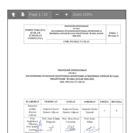
Page
1
/
10
Zoom
100%