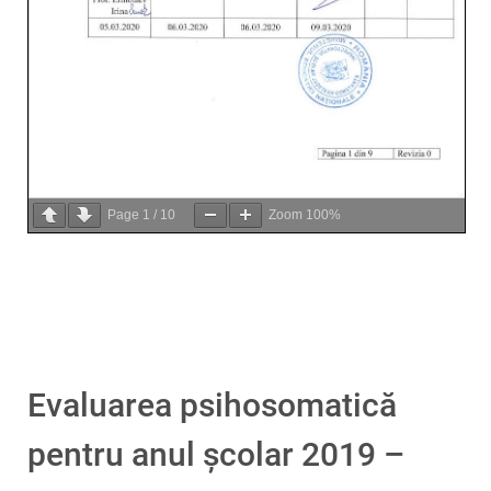
Page
1
/
10
Zoom
100%
Evaluarea psihosomatică
pentru anul școlar 2019 –