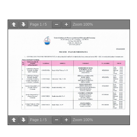
Page
1
/
5
Zoom
100%
Page
1
/
5
Zoom
100%