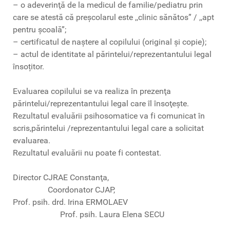
– o adeverinţă de la medicul de familie/pediatru prin
care se atestă că preşcolarul este ,,clinic sănătos” / ,,apt
pentru şcoală”;
– certificatul de naştere al copilului (original și copie);
– actul de identitate al părintelui/reprezentantului legal
însoțitor.
Evaluarea copilului se va realiza în prezenţa
părintelui/reprezentantului legal care îl însoţeşte.
Rezultatul evaluării psihosomatice va fi comunicat în
scris,părintelui /reprezentant
ului legal care a solicitat
evaluarea.
Rezultatul evaluării nu poate fi contestat.
Director CJRAE Constanţa,
Coordonator CJAP,
Prof. psih. drd. Irina ERMOLAEV
Prof. psih. Laura Elena SECU