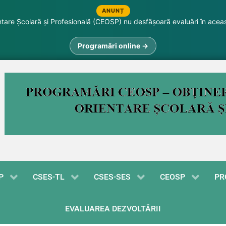
ANUNȚ
are Școlară și Profesională (CEOSP) nu desfășoară evaluări în acea
Programări online →
P
CSES-TL
CSES-SES
CEOSP
PR
EVALUAREA DEZVOLTĂRII