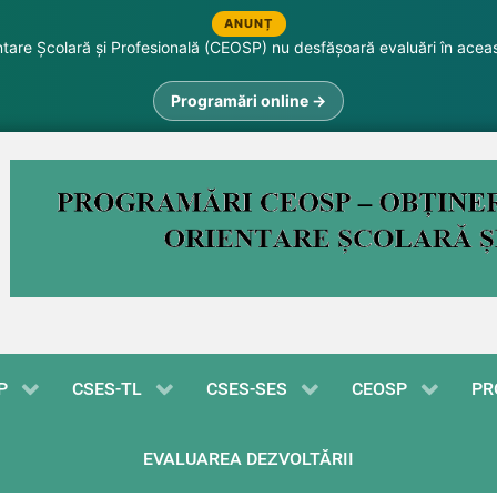
ANUNȚ
are Școlară și Profesională (CEOSP) nu desfășoară evaluări în acea
Programări online →
P
CSES-TL
CSES-SES
CEOSP
PR
EVALUAREA DEZVOLTĂRII