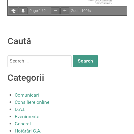
Page
1
/
2
Zoom
100%
Caută
Search
for:
Categorii
Comunicari
Consiliere online
D.A.I.
Evenimente
General
Hotărâri C.A.