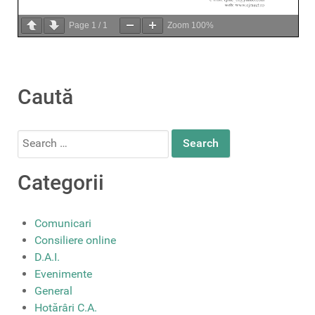
Page
1
/
1
Zoom
100%
Caută
Search
for:
Categorii
Comunicari
Consiliere online
D.A.I.
Evenimente
General
Hotărâri C.A.