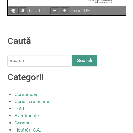
Page
1
/
2
Zoom
100%
Caută
Search
for:
Categorii
Comunicari
Consiliere online
D.A.I.
Evenimente
General
Hotărâri C.A.