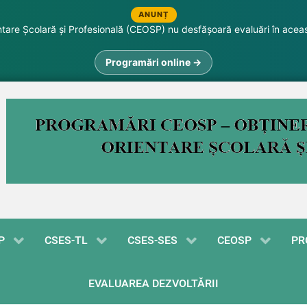
ANUNȚ
are Școlară și Profesională (CEOSP) nu desfășoară evaluări în acea
Programări online →
P
CSES-TL
CSES-SES
CEOSP
PR
EVALUAREA DEZVOLTĂRII