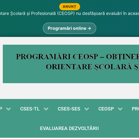
ANUNȚ
are Școlară și Profesională (CEOSP) nu desfășoară evaluări în acea
Programări online →
P
CSES-TL
CSES-SES
CEOSP
PR
EVALUAREA DEZVOLTĂRII