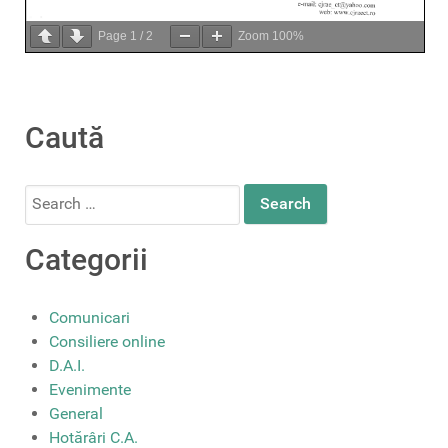
Page
1
/
2
Zoom
100%
Caută
Search
for:
Categorii
Comunicari
Consiliere online
D.A.I.
Evenimente
General
Hotărâri C.A.