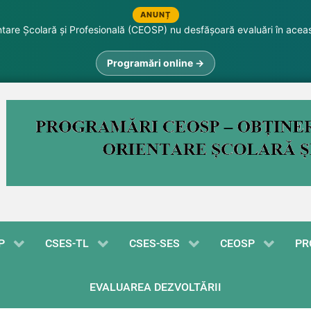
ANUNȚ
are Școlară și Profesională (CEOSP) nu desfășoară evaluări în acea
Programări online →
P
CSES-TL
CSES-SES
CEOSP
PR
EVALUAREA DEZVOLTĂRII