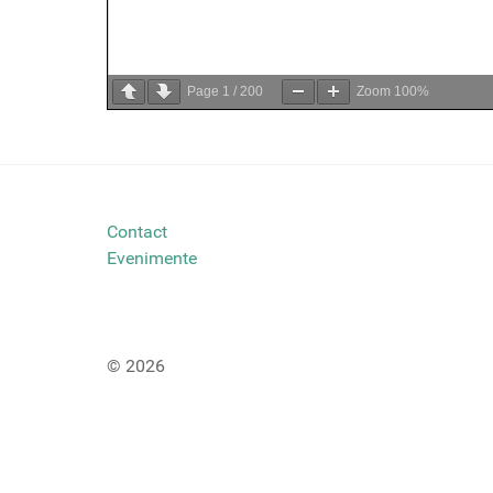
Page
1
/
200
Zoom
100%
Contact
Evenimente
© 2026