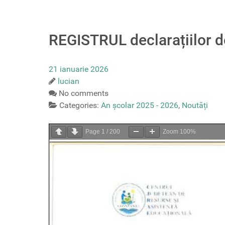
REGISTRUL declarațiilor d
21 ianuarie 2026
lucian
No comments
Categories:
An școlar 2025 - 2026
,
Noutăți
Page
1
/
200
Zoom
100%