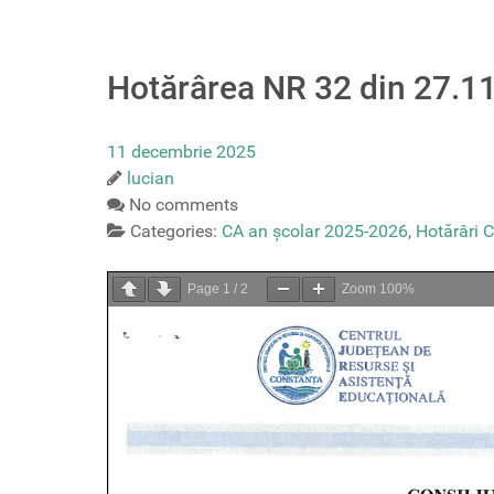
Hotărârea NR 32 din 27.1
11 decembrie 2025
lucian
No comments
Categories:
CA an școlar 2025-2026
,
Hotărâri C
Page
1
/
2
Zoom
100%