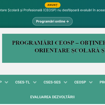
ANUNȚ
are Școlară și Profesională (CEOSP) nu desfășoară evaluări în acea
Programări online →
P
CSES-TL
CSES-SES
CEOSP
PR
EVALUAREA DEZVOLTĂRII