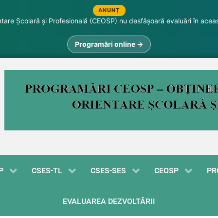
ANUNȚ
are Școlară și Profesională (CEOSP) nu desfășoară evaluări în acea
Programări online →
P
CSES-TL
CSES-SES
CEOSP
PR
EVALUAREA DEZVOLTĂRII