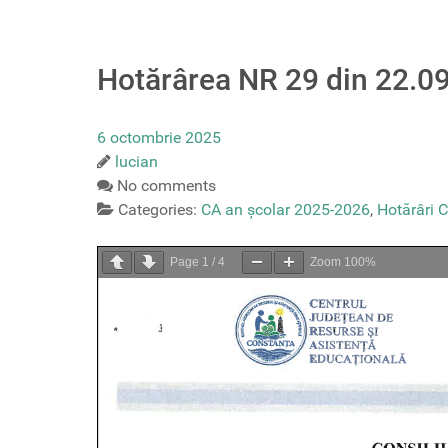
Hotărârea NR 29 din 22.0
6 octombrie 2025
lucian
No comments
Categories:
CA an școlar 2025-2026
,
Hotărâri C
Page
1
/
4
Zoom
100%