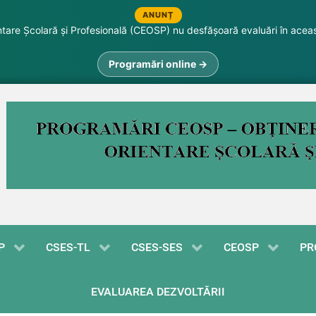
ANUNȚ
are Școlară și Profesională (CEOSP) nu desfășoară evaluări în acea
Programări online →
P
CSES-TL
CSES-SES
CEOSP
PR
EVALUAREA DEZVOLTĂRII