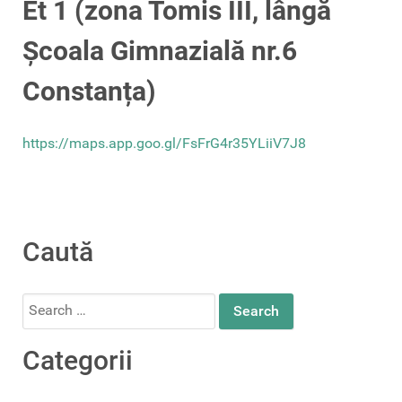
Et 1 (zona Tomis III, lângă
Școala Gimnazială nr.6
Constanța)
https://maps.app.goo.gl/FsFrG4r35YLiiV7J8
Caută
Search
for:
Categorii