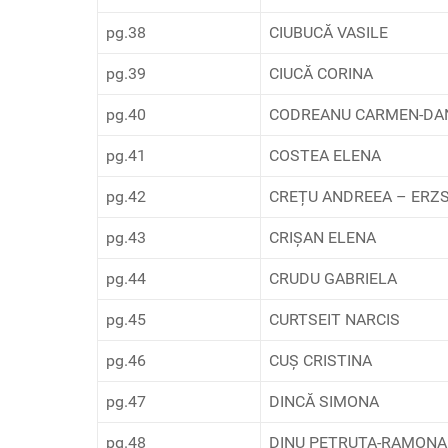
pg.38
CIUBUCĂ VASILE
pg.39
CIUCĂ CORINA
pg.40
CODREANU CARMEN-DA
pg.41
COSTEA ELENA
pg.42
CREȚU ANDREEA – ERZ
pg.43
CRIȘAN ELENA
pg.44
CRUDU GABRIELA
pg.45
CURTSEIT NARCIS
pg.46
CUȘ CRISTINA
pg.47
DINCĂ SIMONA
pg.48
DINU PETRUȚA-RAMONA