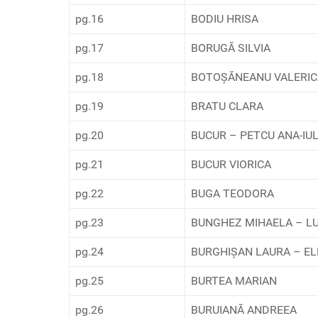
pg.16
BODIU HRISA
pg.17
BORUGĂ SILVIA
pg.18
BOTOŞĂNEANU VALERICA
pg.19
BRATU CLARA
pg.20
BUCUR – PETCU ANA-IUL
pg.21
BUCUR VIORICA
pg.22
BUGA TEODORA
pg.23
BUNGHEZ MIHAELA – L
pg.24
BURGHIŞAN LAURA – E
pg.25
BURTEA MARIAN
pg.26
BURUIANĂ ANDREEA