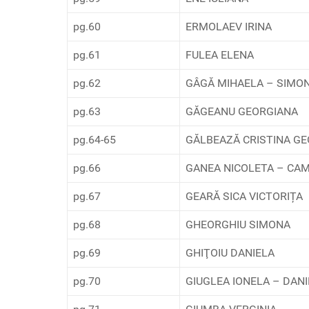
pg.60
ERMOLAEV IRINA
pg.61
FULEA ELENA
pg.62
GÂGĂ MIHAELA – SIMO
pg.63
GĂGEANU GEORGIANA
pg.64-65
GĂLBEAZĂ CRISTINA G
pg.66
GANEA NICOLETA – CA
pg.67
GEARĂ SICA VICTORIȚA
pg.68
GHEORGHIU SIMONA
pg.69
GHIŢOIU DANIELA
pg.70
GIUGLEA IONELA – DAN