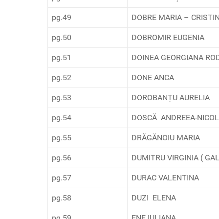
pg.49
DOBRE MARIA – CRISTI
pg.50
DOBROMIR EUGENIA
pg.51
DOINEA GEORGIANA RO
pg.52
DONE ANCA
pg.53
DOROBANȚU AURELIA
pg.54
DOSCĂ ANDREEA-NICOL
pg.55
DRĂGĂNOIU MARIA
pg.56
DUMITRU VIRGINIA ( GA
pg.57
DURAC VALENTINA
pg.58
DUZI ELENA
pg.59
ENE IULIANA