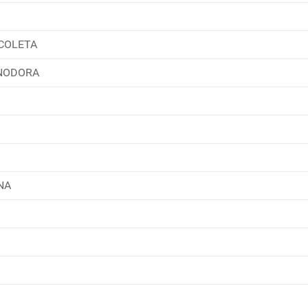
COLETA
INODORA
NA