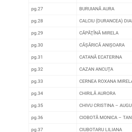
pg.27
BURUIANĂ AURA
pg.28
CALCIU (DURANCEA) DI
pg.29
CĂPĂŢȊNĂ MIRELA
pg.30
CĂȘĂRICĂ ANIȘOARA
pg.31
CATANĂ ECATERINA
pg.32
CAZAN ANCUȚA
pg.33
CERNEA ROXANA MIREL
pg.34
CHIRILĂ AURORA
pg.35
CHIVU CRISTINA – AUG
pg.36
CIOBOTĂ MONICA – TA
pg.37
CIUBOTARU LILIANA