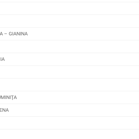
 – GIANINA
IA
UMINIŢA
LENA