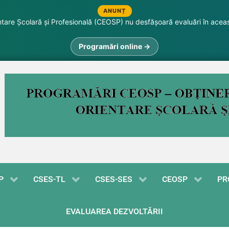
ANUNȚ
are Școlară și Profesională (CEOSP) nu desfășoară evaluări în acea
Programări online →
P
CSES-TL
CSES-SES
CEOSP
PR
EVALUAREA DEZVOLTĂRII