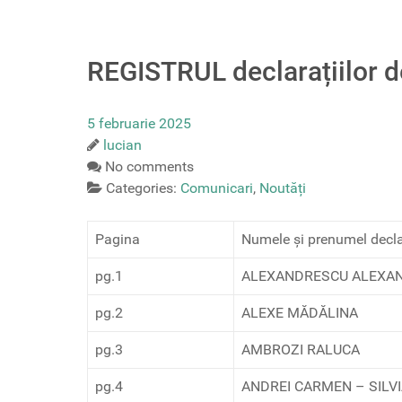
REGISTRUL declarațiilor d
5 februarie 2025
lucian
No comments
Categories:
Comunicari
,
Noutăți
Pagina
Numele și prenumel decla
pg.1
ALEXANDRESCU ALEXA
pg.2
ALEXE MĂDĂLINA
pg.3
AMBROZI RALUCA
pg.4
ANDREI CARMEN – SILV