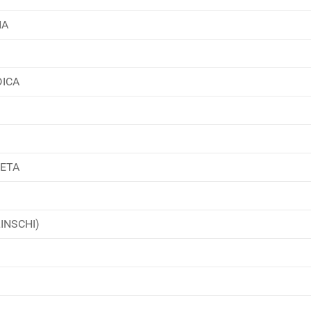
NA
DICA
ETA
LINSCHI)