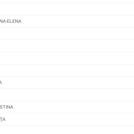
ANA-ELENA
A
USTINA
NŢA