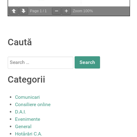
Page
1
/
1
Zoom
100%
Caută
Search
for:
Categorii
Comunicari
Consiliere online
D.A.I.
Evenimente
General
Hotărâri C.A.