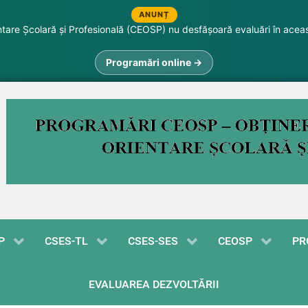
ANUNȚ
are Școlară și Profesională (CEOSP) nu desfășoară evaluări în acea
Programări online →
P
CSES-TL
CSES-SES
CEOSP
PR
EVALUAREA DEZVOLTĂRII