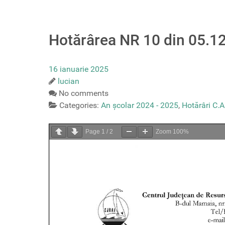
Hotărârea NR 10 din 05.1
16 ianuarie 2025
lucian
No comments
Categories:
An școlar 2024 - 2025
,
Hotărâri C.A
Page
1
/
2
Zoom
100%