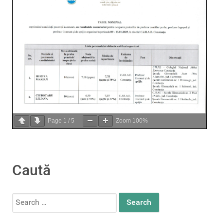
Page
1
/
5
Zoom
100%
Caută
Search
for: