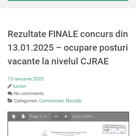
Rezultate FINALE concurs din
13.01.2025 – ocupare posturi
vacante la nivelul CJRAE
13 ianuarie 2025
lucian
No comments
Categories:
Comunicari
,
Noutăți
Page
1
/
5
Zoom
100%