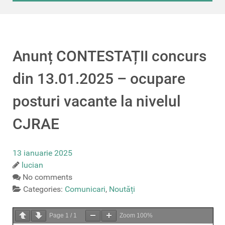
Anunț CONTESTAȚII concurs
din 13.01.2025 – ocupare
posturi vacante la nivelul
CJRAE
13 ianuarie 2025
lucian
No comments
Categories:
Comunicari
,
Noutăți
Page
1
/
1
Zoom
100%