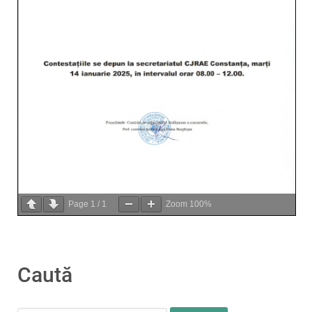
Page
1
/
1
Zoom
100%
Caută