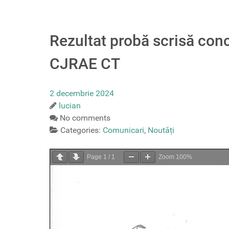
Rezultat probă scrisă con
CJRAE CT
2 decembrie 2024
lucian
No comments
Categories:
Comunicari
,
Noutăți
Page
1
/
1
Zoom
100%