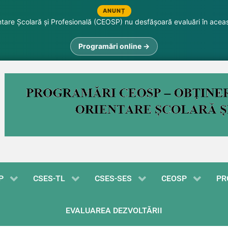
ANUNȚ
are Școlară și Profesională (CEOSP) nu desfășoară evaluări în acea
Programări online →
P
CSES-TL
CSES-SES
CEOSP
PR
EVALUAREA DEZVOLTĂRII