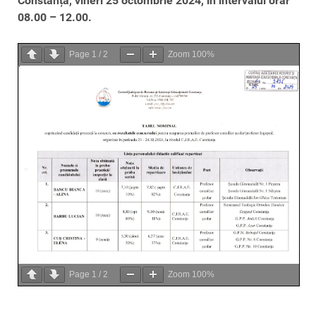
Constanța, vineri 25 octombrie 2024, în intervalul orar
08.00 – 12.00.
Page
1
/
2
Zoom
100%
Page
1
/
2
Zoom
100%