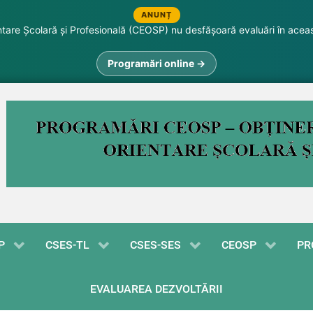
ANUNȚ
are Școlară și Profesională (CEOSP) nu desfășoară evaluări în acea
Programări online →
P
CSES-TL
CSES-SES
CEOSP
PR
EVALUAREA DEZVOLTĂRII