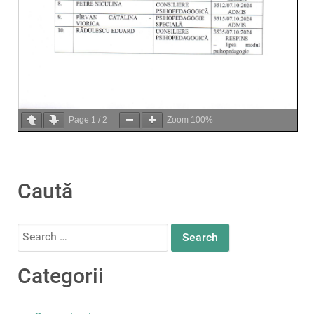
Page
1
/
2
Zoom
100%
Caută
Search
for:
Categorii