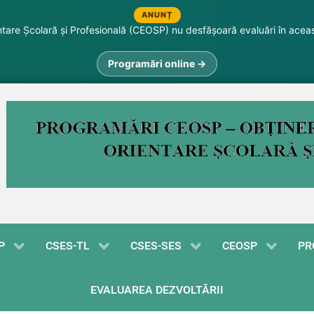
ANUNȚ
are Școlară și Profesională (CEOSP) nu desfășoară evaluări în acea
Programări online →
P
CSES-TL
CSES-SES
CEOSP
PR
EVALUAREA DEZVOLTĂRII