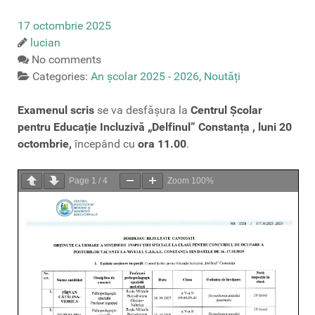
17 octombrie 2025
lucian
No comments
Categories:
An școlar 2025 - 2026
,
Noutăți
Examenul scris
se va desfășura la
Centrul Școlar
pentru Educație Incluzivă „Delfinul” Constanța , luni 20
octombrie,
începând cu
ora 11.00
.
Page
1
/
4
Zoom
100%