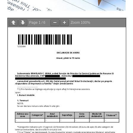
Page
1
/
6
Zoom
100%