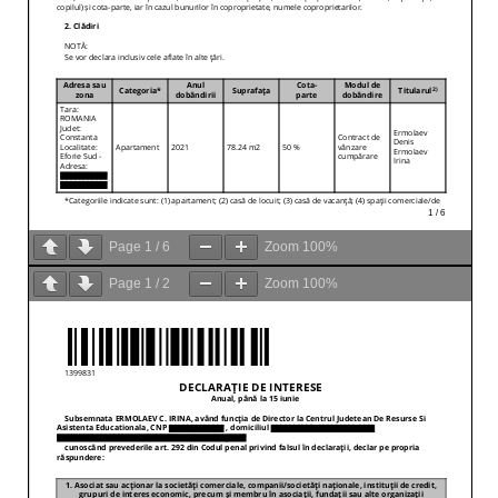
Page
1
/
6
Zoom
100%
Page
1
/
2
Zoom
100%