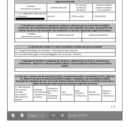
Page
1
/
2
Zoom
100%