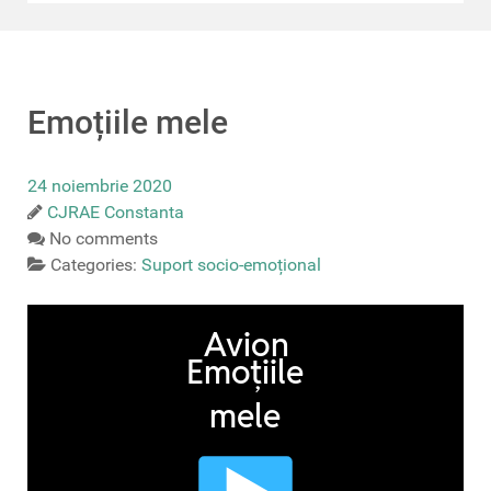
Emoțiile mele
24 noiembrie 2020
CJRAE Constanta
No comments
Categories:
Suport socio-emoțional