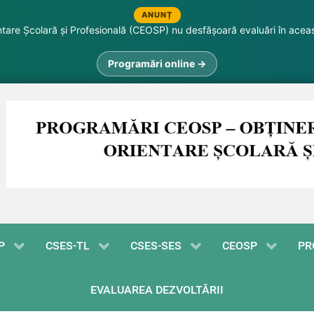
ANUNȚ
are Școlară și Profesională (CEOSP) nu desfășoară evaluări în acea
Programări online →
P
CSES-TL
CSES-SES
CEOSP
PR
EVALUAREA DEZVOLTĂRII