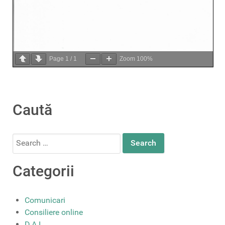
Page
1
/
1
Zoom
100%
Caută
Search
for:
Categorii
Comunicari
Consiliere online
D.A.I.