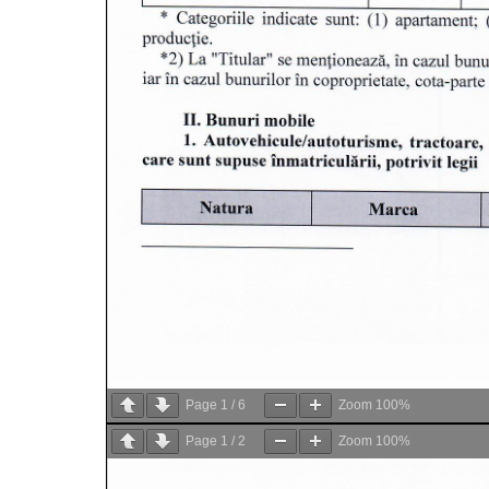
Page
1
/
6
Zoom
100%
Page
1
/
2
Zoom
100%