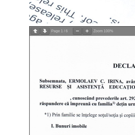
Page
1
/
6
Zoom
100%