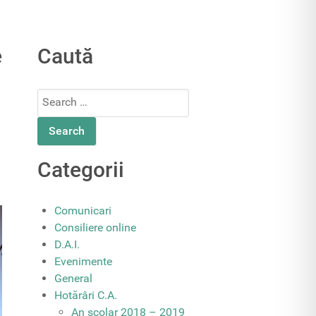
e
Caută
Search
for:
Categorii
Comunicari
Consiliere online
D.A.I.
Evenimente
General
Hotărâri C.A.
An școlar 2018 – 2019