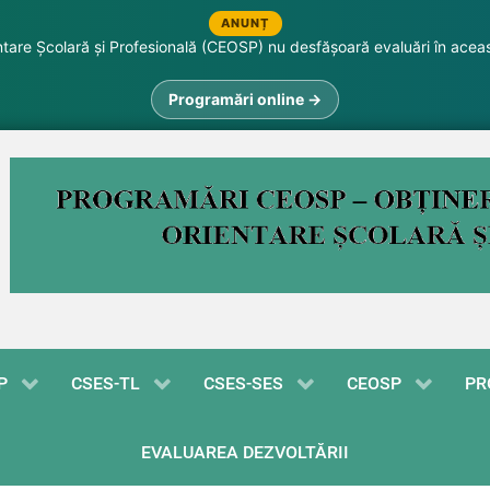
ANUNȚ
are Școlară și Profesională (CEOSP) nu desfășoară evaluări în acea
Programări online →
P
CSES-TL
CSES-SES
CEOSP
PR
EVALUAREA DEZVOLTĂRII