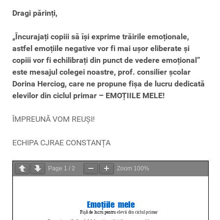
Dragi părinți,
„Încurajați copiii să își exprime trăirile emoționale,
astfel emoțiile negative vor fi mai ușor eliberate și
copiii vor fi echilibrați din punct de vedere emoțional”
este mesajul colegei noastre, prof. consilier școlar
Dorina Herciog, care ne propune fișa de lucru dedicată
elevilor din ciclul primar – EMOȚIILE MELE!
ÎMPREUNĂ VOM REUȘI!
ECHIPA CJRAE CONSTANȚA
Page
1
/
2
Zoom
100%