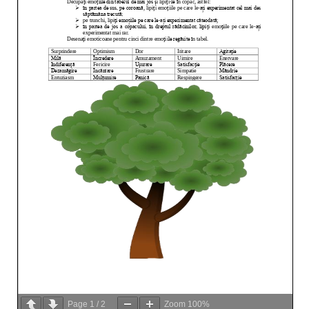
Page
1
/
2
Zoom
100%