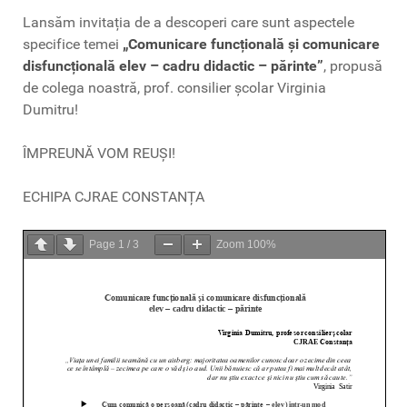
Lansăm invitația de a descoperi care sunt aspectele
specifice temei
„Comunicare funcțională și comunicare
disfuncțională
elev – cadru didactic – părinte”
, propusă
de colega noastră, prof. consilier școlar Virginia
Dumitru!
ÎMPREUNĂ VOM REUȘI!
ECHIPA CJRAE CONSTANȚA
Page
1
/
3
Zoom
100%