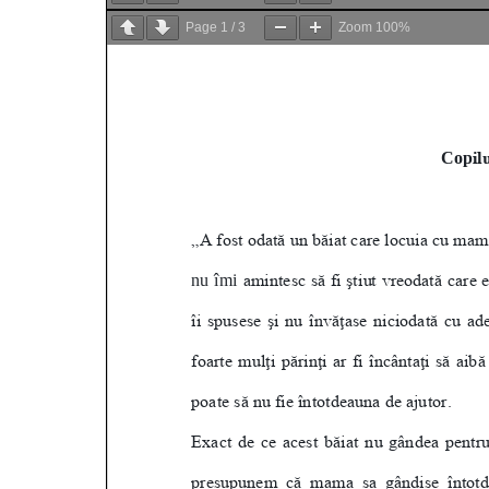
Page
1
/
3
Zoom
100%