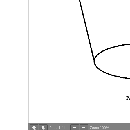
Page
1
/
1
Zoom
100%