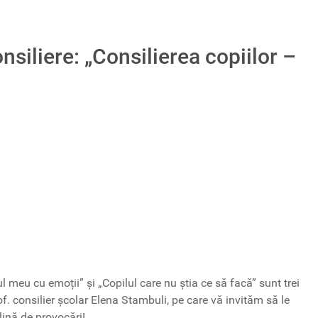
siliere: „Consilierea copiilor –
ul meu cu emoții” și „Copilul care nu știa ce să facă” sunt trei
f. consilier școlar Elena Stambuli, pe care vă invităm să le
plină de provocări!