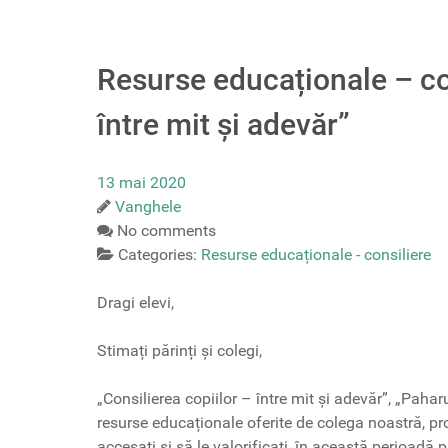
Resurse educaționale – con
între mit și adevăr”
13 mai 2020
Vanghele
No comments
Categories:
Resurse educaționale - consiliere
Dragi elevi,
Stimați părinți și colegi,
„Consilierea copiilor – între mit și adevăr”, „Pahar
resurse educaționale oferite de colega noastră, pro
accesați și să le valorificați, în această perioadă 