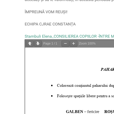
ÎMPREUNĂ VOM REUȘI!
ECHIPA CJRAE CONSTANȚA
Stambuli Elena_CONSILIEREA COPIILOR -ÎNTRE 
Page
1
/
1
Zoom
100%