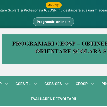
ANUNȚ
are Școlară și Profesională (CEOSP) nu desfășoară evaluări în acea
Programări online →
P
CSES-TL
CSES-SES
CEOSP
PR
EVALUAREA DEZVOLTĂRII