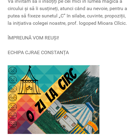
Vă invităm să îi însoțiți pe cei mici în lumea magică a
circului și să îi susțineți, atunci când au nevoie, pentru a
putea să fixeze sunetul „C” în silabe, cuvinte, propoziții,
la inițiativa colegei noastre, prof. logoped Mioara Cîlcic.
ÎMPREUNĂ VOM REUȘI!
ECHIPA CJRAE CONSTANȚA