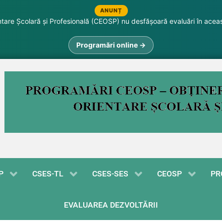
ANUNȚ
are Școlară și Profesională (CEOSP) nu desfășoară evaluări în acea
Programări online →
P
CSES-TL
CSES-SES
CEOSP
PR
EVALUAREA DEZVOLTĂRII