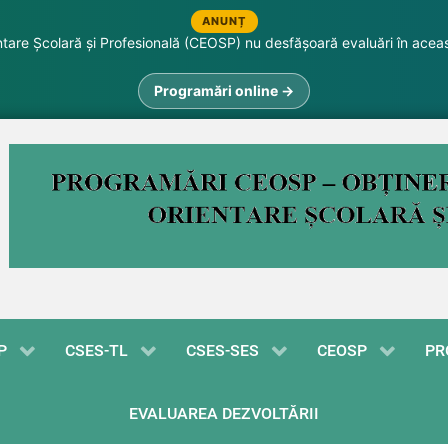
ANUNȚ
are Școlară și Profesională (CEOSP) nu desfășoară evaluări în acea
Programări online →
P
CSES-TL
CSES-SES
CEOSP
PR
EVALUAREA DEZVOLTĂRII