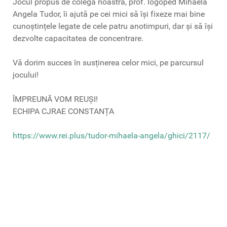
Jocul propus de colega noastră, prof. logoped Mihaela
Angela Tudor, îi ajută pe cei mici să își fixeze mai bine
cunoștințele legate de cele patru anotimpuri, dar și să își
dezvolte capacitatea de concentrare.
Vă dorim succes în susținerea celor mici, pe parcursul
jocului!
ÎMPREUNĂ VOM REUȘI!
ECHIPA CJRAE CONSTANȚA
https://www.rei.plus/tudor-mihaela-angela/ghici/2117/