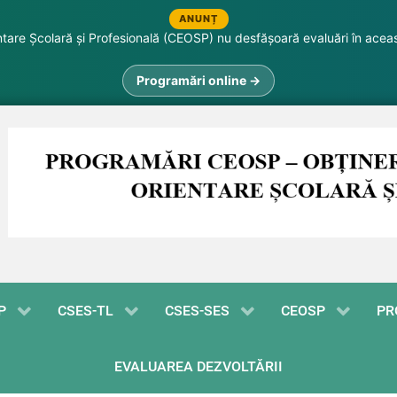
ANUNȚ
are Școlară și Profesională (CEOSP) nu desfășoară evaluări în acea
Programări online →
P
CSES-TL
CSES-SES
CEOSP
PR
EVALUAREA DEZVOLTĂRII