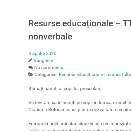
Resurse educaționale – TT
nonverbale
8 aprilie 2020
Vanghele
No comments
Categories:
Resurse educaționale - terapia tulbu
Stimați părinți ai copiilor preșcolari,
Vă invităm să îi însoțiți pe copii în lumea exerciți
Gianiana Botoșăneanu, pentru dezvoltarea respiraț
Formarea unei articulări clare și corecte reprezint
se bazează în primul rând pe efectuarea corectă a r