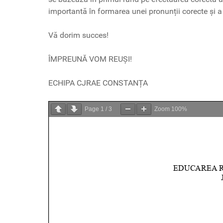
importantă în formarea unei pronunții corecte și a 
Vă dorim succes!
ÎMPREUNĂ VOM REUȘI!
ECHIPA CJRAE CONSTANȚA
Page
1
/
3
Zoom
100%