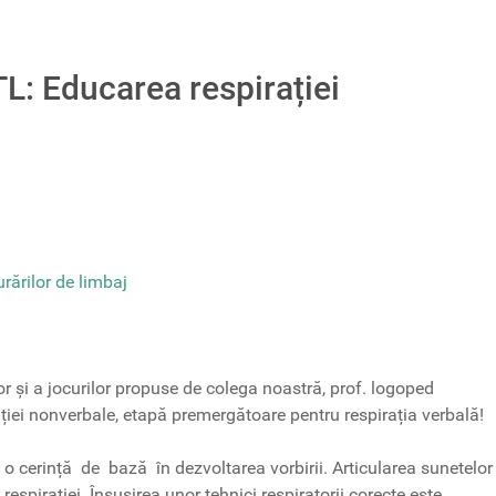
L: Educarea respirației
rărilor de limbaj
ilor și a jocurilor propuse de colega noastră, prof. logoped
iei nonverbale, etapă premergătoare pentru respirația verbală!
ă o cerință de bază în dezvoltarea vorbirii. Articularea sunetelor
espirației. Însușirea unor tehnici respiratorii corecte este