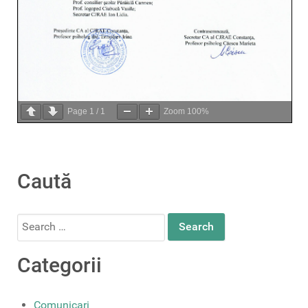
Page
1
/
1
Zoom
100%
Caută
Search
for:
Categorii
Comunicari