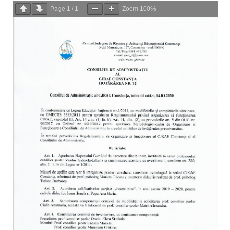
Page
1
/
1
Zoom
100%