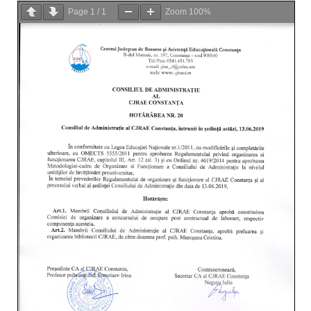
Page
1
/
1
Zoom
100%