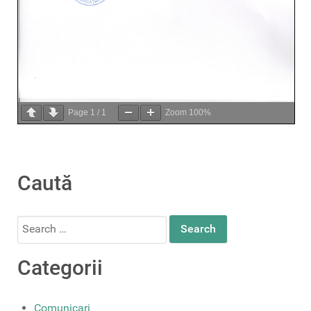
Page
1
/
1
Zoom
100%
Caută
Search
for:
Categorii
Comunicari