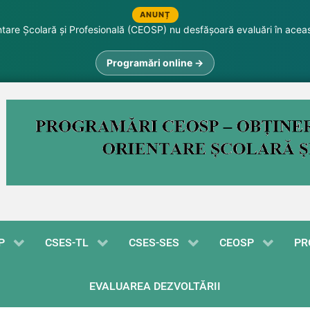
ANUNȚ
are Școlară și Profesională (CEOSP) nu desfășoară evaluări în acea
Programări online →
P
CSES-TL
CSES-SES
CEOSP
PR
EVALUAREA DEZVOLTĂRII