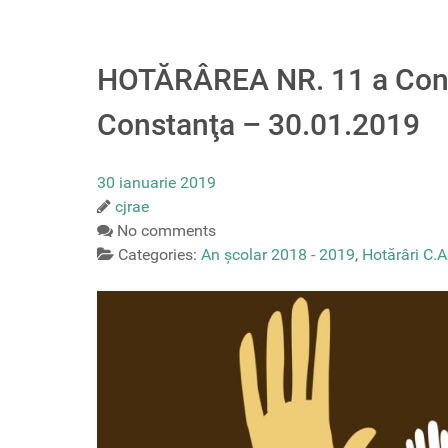
HOTĂRÂREA NR. 11 a Consi
Constanţa – 30.01.2019
30 ianuarie 2019
cjrae
No comments
Categories:
An școlar 2018 - 2019
,
Hotărâri C.A