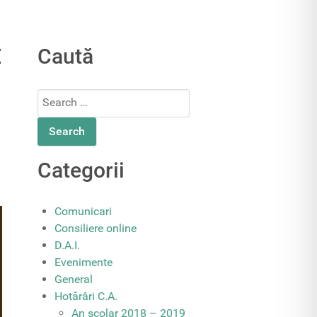
E
Caută
Search
for:
Categorii
Comunicari
Consiliere online
D.A.I.
Evenimente
General
Hotărâri C.A.
An școlar 2018 – 2019