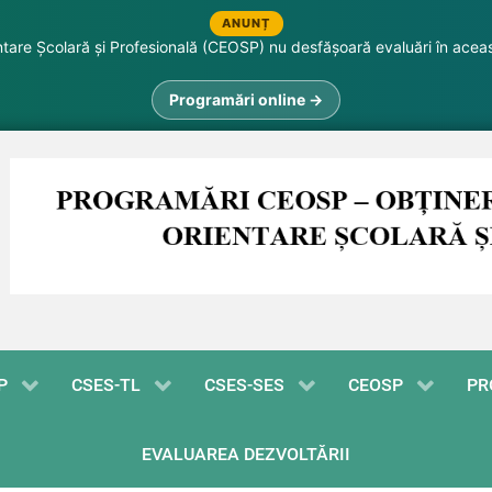
ANUNȚ
are Școlară și Profesională (CEOSP) nu desfășoară evaluări în acea
Programări online →
P
CSES-TL
CSES-SES
CEOSP
PR
EVALUAREA DEZVOLTĂRII