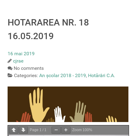
HOTARAREA NR. 18
16.05.2019
16 mai 2019
cjrae
No comments
Categories:
An școlar 2018 - 2019
,
Hotărâri C.A.
Page
1
/
1
Zoom
100%