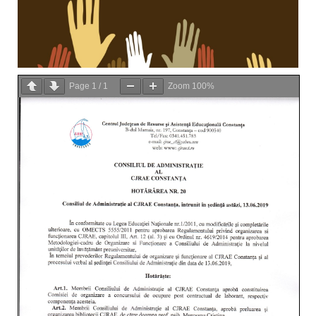
Page
1
/
1
Zoom
100%