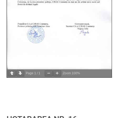
Page
1
/
1
Zoom
100%