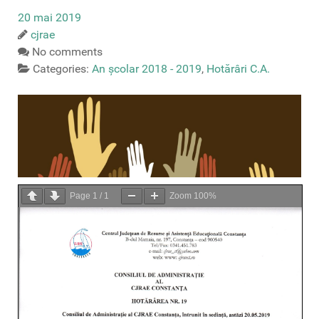
20 mai 2019
cjrae
No comments
Categories:
An școlar 2018 - 2019
,
Hotărâri C.A.
Page
1
/
1
Zoom
100%