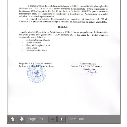
Page
1
/
1
Zoom
100%