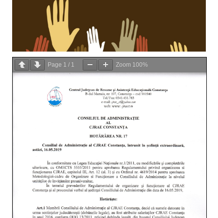
Page
1
/
1
Zoom
100%