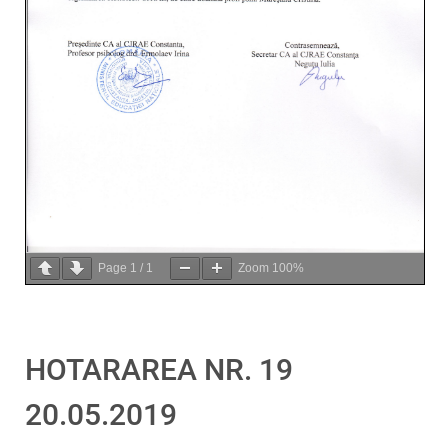
Page
1
/
1
Zoom
100%
HOTARAREA NR. 19
20.05.2019